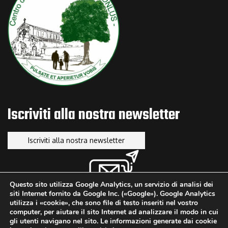
News
Bando Donne e Impresa
NOVEMBRE 25, 2025
News
Voucher Digitalizzazione PMI: Programma FESR Lazio 2021-2027
LUGLIO 9, 2025
Iscriviti alla nostra newsletter
Iscriviti alla nostra newsletter
Questo sito utilizza Google Analytics, un servizio di analisi dei
siti Internet fornito da Google Inc. («Google»). Google Analytics
utilizza i «cookie», che sono file di testo inseriti nel vostro
computer, per aiutare il sito Internet ad analizzare il modo in cui
facebook
linkedin
youtube
gli utenti navigano nel sito. Le informazioni generate dai cookie