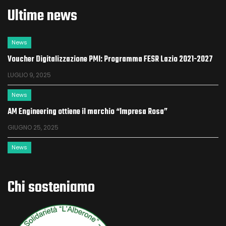
Ultime news
News
Voucher Digitalizzazione PMI: Programma FESR Lazio 2021-2027
LUGLIO 9, 2025
News
AM Engineering ottiene il marchio “Impresa Rosa”
GIUGNO 25, 2025
News
AM Engineering Srl ottiene la Certificazione per la Parità di Genere
: un impegno concreto per l’inclusivita’ e l’uguaglianza sul posto
Chi sosteniamo
di lavoro
APRILE 3, 2025
News