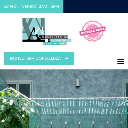
Lunedì - Venerdì 8AM -6PM
RICHIEDI UNA CONSULENZA
To