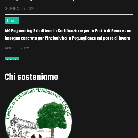
GIUGNO 25, 2025
News
AM Engineering Srl ottiene la Certificazione per la Parità di Genere : un
impegno concreto per l’inclusivita’ e l’uguaglianza sul posto di lavoro
APRILE 3, 2025
News
Decreto Sicurezza 2025: cosa cambia con la conversione del DL
Chi sosteniamo
159/2025
GENNAIO 23, 2026
News
Bando Donne e Impresa
NOVEMBRE 25, 2025
News