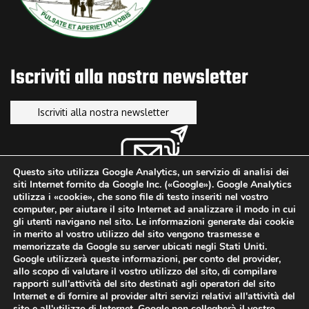
Voucher Digitalizzazione PMI: Programma FESR Lazio 2021-2027
LUGLIO 9, 2025
Iscriviti alla nostra newsletter
Iscriviti alla nostra newsletter
Questo sito utilizza Google Analytics, un servizio di analisi dei
siti Internet fornito da Google Inc. («Google»). Google Analytics
utilizza i «cookie», che sono file di testo inseriti nel vostro
computer, per aiutare il sito Internet ad analizzare il modo in cui
gli utenti navigano nel sito. Le informazioni generate dai cookie
in merito al vostro utilizzo del sito vengono trasmesse e
memorizzate da Google su server ubicati negli Stati Uniti.
Google utilizzerà queste informazioni, per conto del provider,
allo scopo di valutare il vostro utilizzo del sito, di compilare
rapporti sull'attività del sito destinati agli operatori del sito
Copyright ©2013-2026. A.M.
Informativa Cookie
Internet e di fornire al provider altri servizi relativi all'attività del
Engineering & Industrial
sito e all'utilizzo di Internet. Google non collegherà il vostro