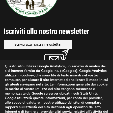
News
Bando Donne e Impresa
NOVEMBRE 25, 2025
Iscriviti alla nostra newsletter
News
Voucher Digitalizzazione PMI: Programma FESR Lazio 2021-2027
Iscriviti alla nostra newsletter
LUGLIO 9, 2025
Questo sito utilizza Google Analytics, un servizio di analisi dei
siti Internet fornito da Google Inc. («Google»). Google Analytics
utilizza i «cookie», che sono file di testo inseriti nel vostro
computer, per aiutare il sito Internet ad analizzare il modo in cui
gli utenti navigano nel sito. Le informazioni generate dai cookie
in merito al vostro utilizzo del sito vengono trasmesse e
memorizzate da Google su server ubicati negli Stati Uniti.
Google utilizzerà queste informazioni, per conto del provider,
allo scopo di valutare il vostro utilizzo del sito, di compilare
rapporti sull'attività del sito destinati agli operatori del sito
Copyright ©2013-2026. A.M.
Internet e di fornire al provider altri servizi relativi all'attività del
Informativa Cookie