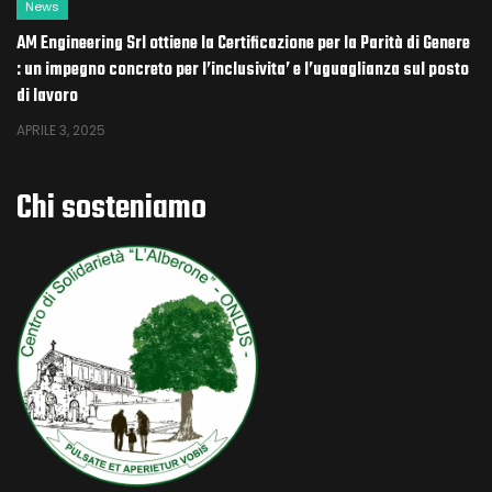
News
AM Engineering Srl ottiene la Certificazione per la Parità di Genere
: un impegno concreto per l’inclusivita’ e l’uguaglianza sul posto
di lavoro
APRILE 3, 2025
News
Chi sosteniamo
Decreto Sicurezza 2025: cosa cambia con la conversione del DL
159/2025
GENNAIO 23, 2026
News
Bando Donne e Impresa
NOVEMBRE 25, 2025
News
Voucher Digitalizzazione PMI: Programma FESR Lazio 2021-2027